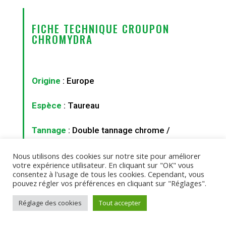
FICHE TECHNIQUE CROUPON
CHROMYDRA
Origine
: Europe
Espèce
: Taureau
Tannage
: Double tannage chrome /
végétal
Nous utilisons des cookies sur notre site pour améliorer
votre expérience utilisateur. En cliquant sur "OK" vous
Teinture
: Tranchée et nourriture à air
consentez à l'usage de tous les cookies. Cependant, vous
pouvez régler vos préférences en cliquant sur "Réglages".
chaud
Réglage des cookies
Tout accepter
Finition
: Aniline