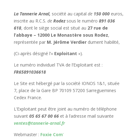
La Tannerie Arnal,
société au capital
de
150 000
euros,
inscrite au R.C.S.
de
Rodez
sous le numéro
891 036
618
, dont le siège social est situé au
27 rue de
l’abbaye – 12000 Le Monastère sous Rodez
,
représentée par
M. Jérôme Verdier
dument habilité,
(Ci-après désigné l’«
Exploitant
»).
Le numéro individuel TVA de l’Exploitant est :
FR65891036618
Le Site est hébergé par la société IONOS 1&1,
située
7, place de la Gare BP 70109 57200 Sarreguemines
Cedex France.
L’Exploitant peut être joint au numéro de téléphone
suivant
05 65 67 00 66
et à l’adresse mail suivante
ventes@tannerie-arnal.fr
Webmaster :
Foxie Com
‘